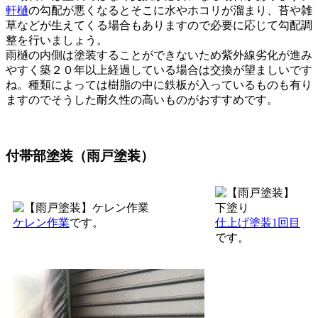
軒樋
の勾配が悪くなるとそこに水やホコリが溜まり、苔や雑
草などが生えてくる場合もありますので必要に応じて勾配調
整を行いましょう。
雨樋の内側は塗装することができないため紫外線劣化が進み
やすく築２０年以上経過している場合は交換が望ましいです
ね。種類によっては樹脂の中に鉄板が入っているものも有り
ますのでそうした耐久性の高いものがおすすめです。
付帯部塗装（雨戸塗装）
ケレン作業
です。
仕上げ塗装1回目
です。