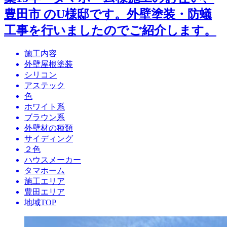
豊田市 のU様邸です。外壁塗装・防蟻
工事を行いましたのでご紹介します。
施工内容
外壁屋根塗装
シリコン
アステック
色
ホワイト系
ブラウン系
外壁材の種類
サイディング
２色
ハウスメーカー
タマホーム
施工エリア
豊田エリア
地域TOP