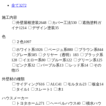
全て
3272
施工内容
外壁屋根塗装
2648
カバー工法
530
遮熱塗料ガ
イナ
1214
デザイン塗装
35
色
２色
1097
ホワイト系
1026
ベージュ系
880
ブラウン系
844
グレー系
585
クリヤー（透明）
183
ブラック系
128
イエロー系
80
ブルー系
122
グリーン系
125
ピンク系
32
パープル系
13
レッド系
14
その
他
15
外壁材の種類
サイディング
616
ALC
41
モルタル
23
板金
14
タイル
1
スレート
1
木
1
ハウスメーカー
トヨタホーム
271
ヘーベルハウス
40
積水ハウ