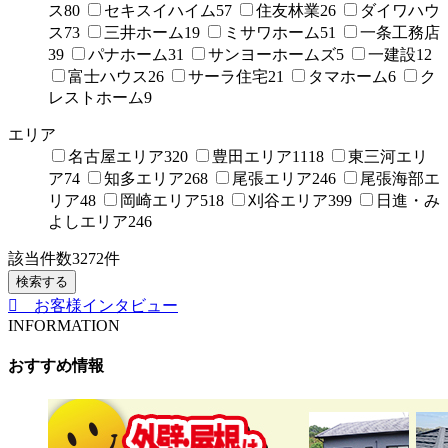
ス
80
セキスイハイム
57
住友林業
26
ダイワハウ
ス
73
三井ホーム
19
ミサワホーム
51
一条工務店
39
パナホーム
31
サンヨーホームズ
5
一建設
12
富士ハウス
26
サーラ住宅
21
タマホーム
6
ク
レストホーム
9
エリア
名古屋エリア
320
豊田エリア
1118
東三河エリ
ア
74
知多エリア
268
尾張エリア
246
尾張海部エ
リア
48
岡崎エリア
518
刈谷エリア
399
日進・み
よしエリア
246
該当件数
3272
件
検索する
お客様インタビュー
INFORMATION
おすすめ情報