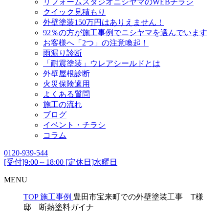
リフォームスタジオニシヤマのWEBチラシ
クイック見積もり
外壁塗装150万円はありえません！
92％の方が施工事例でニシヤマを選んでいます
お客様へ「2つ」の注意喚起！
雨漏り診断
「耐震塗装」ウレアシールドとは
外壁屋根診断
火災保険適用
よくある質問
施工の流れ
ブログ
イベント・チラシ
コラム
0120-939-544
[受付]9:00～18:00 [定休日]水曜日
MENU
TOP
施工事例
豊田市宝来町での外壁塗装工事 T様
邸 断熱塗料ガイナ