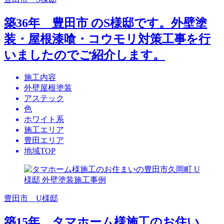
築36年 豊田市 のS様邸です。外壁塗
装・屋根漆喰・コウモリ対策工事を行
いましたのでご紹介します。
施工内容
外壁屋根塗装
アステック
色
ホワイト系
施工エリア
豊田エリア
地域TOP
豊田市 U様邸
築15年 タマホーム様施工のお住い、