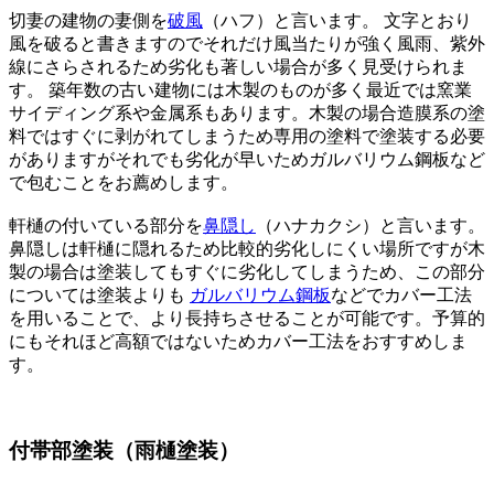
切妻の建物の妻側を
破風
（ハフ）と言います。 文字とおり
風を破ると書きますのでそれだけ風当たりが強く風雨、紫外
線にさらされるため劣化も著しい場合が多く見受けられま
す。 築年数の古い建物には木製のものが多く最近では窯業
サイディング系や金属系もあります。木製の場合造膜系の塗
料ではすぐに剥がれてしまうため専用の塗料で塗装する必要
がありますがそれでも劣化が早いためガルバリウム鋼板など
で包むことをお薦めします。
軒樋の付いている部分を
鼻隠し
（ハナカクシ）と言います。
鼻隠しは軒樋に隠れるため比較的劣化しにくい場所ですが木
製の場合は塗装してもすぐに劣化してしまうため、この部分
については塗装よりも
ガルバリウム鋼板
などでカバー工法
を用いることで、より長持ちさせることが可能です。予算的
にもそれほど高額ではないためカバー工法をおすすめしま
す。
付帯部塗装（雨樋塗装）