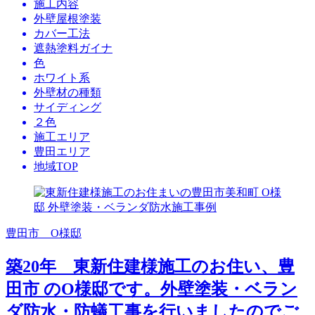
施工内容
外壁屋根塗装
カバー工法
遮熱塗料ガイナ
色
ホワイト系
外壁材の種類
サイディング
２色
施工エリア
豊田エリア
地域TOP
豊田市 O様邸
築20年 東新住建様施工のお住い、豊
田市 のO様邸です。外壁塗装・ベラン
ダ防水・防蟻工事を行いましたのでご