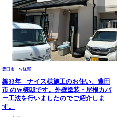
豊田市 W様邸
築33年 ナイス様施工のお住い、豊田
市 のW様邸です。外壁塗装・屋根カバ
ー工法を行いましたのでご紹介しま
す。