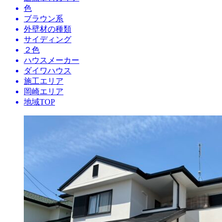
色
ブラウン系
外壁材の種類
サイディング
２色
ハウスメーカー
ダイワハウス
施工エリア
岡崎エリア
地域TOP