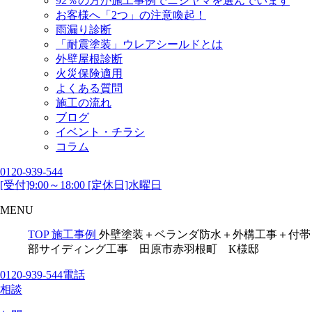
92％の方が施工事例でニシヤマを選んでいます
お客様へ「2つ」の注意喚起！
雨漏り診断
「耐震塗装」ウレアシールドとは
外壁屋根診断
火災保険適用
よくある質問
施工の流れ
ブログ
イベント・チラシ
コラム
0120-939-544
[受付]9:00～18:00 [定休日]水曜日
MENU
TOP
施工事例
外壁塗装＋ベランダ防水＋外構工事＋付帯
部サイディング工事 田原市赤羽根町 K様邸
0120-939-544
電話
相談