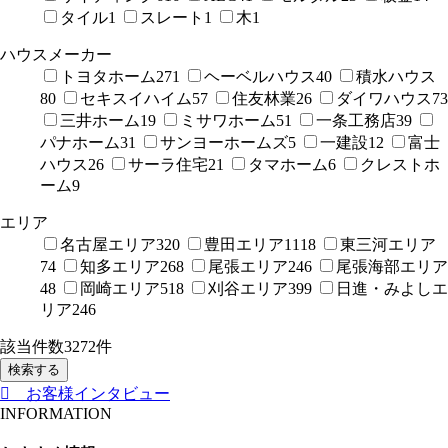
タイル
1
スレート
1
木
1
ハウスメーカー
トヨタホーム
271
ヘーベルハウス
40
積水ハウス
80
セキスイハイム
57
住友林業
26
ダイワハウス
73
三井ホーム
19
ミサワホーム
51
一条工務店
39
パナホーム
31
サンヨーホームズ
5
一建設
12
富士
ハウス
26
サーラ住宅
21
タマホーム
6
クレストホ
ーム
9
エリア
名古屋エリア
320
豊田エリア
1118
東三河エリア
74
知多エリア
268
尾張エリア
246
尾張海部エリア
48
岡崎エリア
518
刈谷エリア
399
日進・みよしエ
リア
246
該当件数
3272
件
検索する
お客様インタビュー
INFORMATION