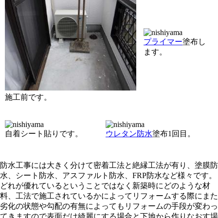
プライマー
塗布し
ます。
施工前です。
自着シート貼りです。
ウレタン防水
塗布1回目。
防水工事には大きく分けて密着工法と絶縁工法が有り、塗膜防
水、シート防水、アスファルト防水、FRP防水など様々です。
どれが優れているということではなく新築時にどのような材
料、工法で施工されているかによってリフォームする際にまた
劣化の状態や勾配の有無によってもリフォームの手段が変わっ
てきますので表面だけ綺麗にする場合と下地から作りなおす場