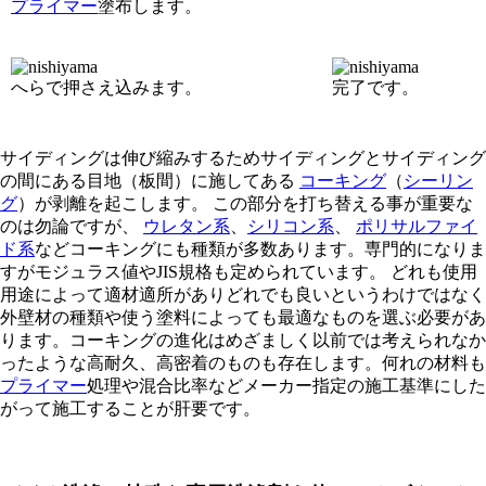
プライマー
塗布します。
へらで押さえ込みます。
完了です。
サイディングは伸び縮みするためサイディングとサイディング
の間にある目地（板間）に施してある
コーキング
（
シーリン
グ
）が剥離を起こします。 この部分を打ち替える事が重要な
のは勿論ですが、
ウレタン系
、
シリコン系
、
ポリサルファイ
ド系
などコーキングにも種類が多数あります。専門的になりま
すがモジュラス値やJIS規格も定められています。 どれも使用
用途によって適材適所がありどれでも良いというわけではなく
外壁材の種類や使う塗料によっても最適なものを選ぶ必要があ
ります。コーキングの進化はめざましく以前では考えられなか
ったような高耐久、高密着のものも存在します。何れの材料も
プライマー
処理や混合比率などメーカー指定の施工基準にした
がって施工することが肝要です。