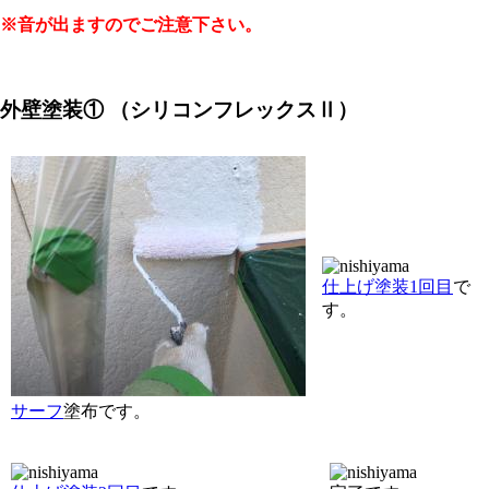
※音が出ますのでご注意下さい。
外壁塗装① （シリコンフレックスⅡ）
仕上げ塗装1回目
で
す。
サーフ
塗布です。