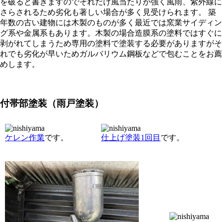
を破ると書きますのでそれだけ風当たりが強く風雨、紫外線に
さらされるため劣化も著しい場合が多く見受けられます。 築
年数の古い建物には木製のものが多く最近では窯業サイディン
グ系や金属系もあります。木製の場合造膜系の塗料ではすぐに
剥がれてしまうため専用の塗料で塗装する必要がありますがそ
れでも劣化が早いためガルバリウム鋼板などで包むことをお薦
めします。
付帯部塗装（雨戸塗装）
ケレン作業
です。
仕上げ塗装1回目
です。