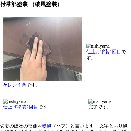
付帯部塗装 （破風塗装）
仕上げ塗装1回目
で
す。
ケレン作業
です。
仕上げ塗装2回目
です。
完了です。
切妻の建物の妻側を
破風
（ハフ）と言います。 文字とおり風