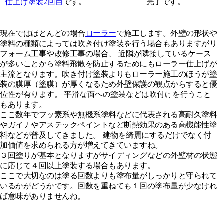
仕上げ塗装2回目
です。
完了です。
現在ではほとんどの場合
ローラー
で施工します。外壁の形状や
塗料の種類によっては吹き付け塗装を行う場合もありますがリ
フォーム工事や改修工事の場合、 近隣が隣接しているケース
が多いことから塗料飛散を防止するためにもローラー仕上げが
主流となります。吹き付け塗装よりもローラー施工のほうが塗
装の膜厚（塗膜）が厚くなるため外壁保護の観点からすると優
位性が有ります。 平滑な面への塗装などは吹付けを行うこと
もあります。
ここ数年でフッ素系や無機系塗料などに代表される高耐久塗料
やガイナやアステックペイントなど断熱効果のある高機能性塗
料などが普及してきました。 建物を綺麗にするだけでなく付
加価値を求められる方が増えてきていますね。
３回塗りが基本となりますがサイディングなどの外壁材の状態
に応じて４回以上塗装する場合もあります。
ここで大切なのは塗る回数よりも塗布量がしっかりと守られて
いるかがどうかです。回数を重ねても１回の塗布量が少なけれ
ば意味がありませんね。