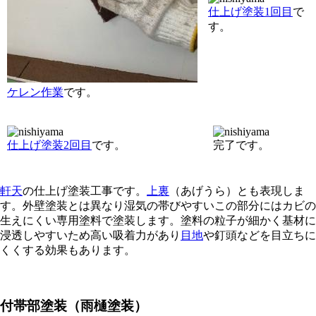
仕上げ塗装1回目
で
す。
ケレン作業
です。
仕上げ塗装2回目
です。
完了です。
軒天
の仕上げ塗装工事です。
上裏
（あげうら）とも表現しま
す。外壁塗装とは異なり湿気の帯びやすいこの部分にはカビの
生えにくい専用塗料で塗装します。塗料の粒子が細かく基材に
浸透しやすいため高い吸着力があり
目地
や釘頭などを目立ちに
くくする効果もあります。
付帯部塗装（雨樋塗装）