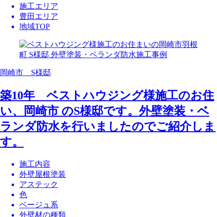
施工エリア
豊田エリア
地域TOP
岡崎市 S様邸
築10年 ベストハウジング様施工のお住
い、岡崎市 のS様邸です。外壁塗装・ベ
ランダ防水を行いましたのでご紹介しま
す。
施工内容
外壁屋根塗装
アステック
色
ベージュ系
外壁材の種類