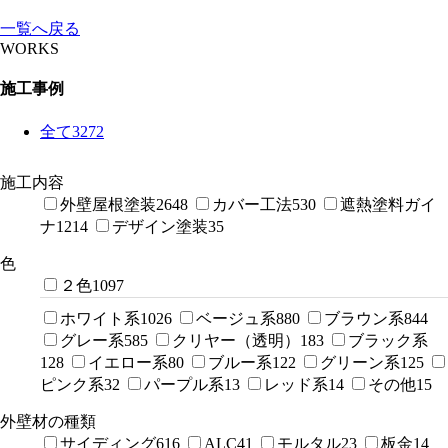
一覧へ戻る
WORKS
施工事例
全て
3272
施工内容
外壁屋根塗装
2648
カバー工法
530
遮熱塗料ガイ
ナ
1214
デザイン塗装
35
色
２色
1097
ホワイト系
1026
ベージュ系
880
ブラウン系
844
グレー系
585
クリヤー（透明）
183
ブラック系
128
イエロー系
80
ブルー系
122
グリーン系
125
ピンク系
32
パープル系
13
レッド系
14
その他
15
外壁材の種類
サイディング
616
ALC
41
モルタル
23
板金
14