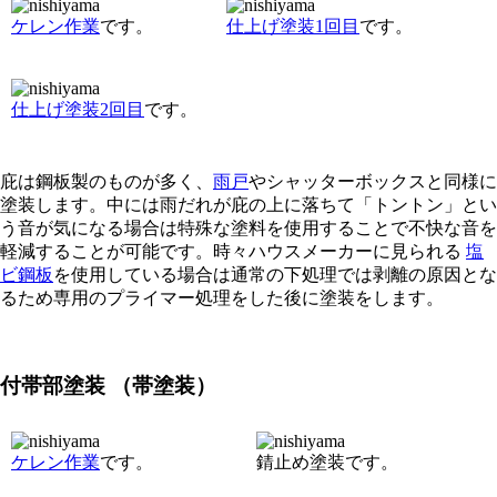
ケレン作業
です。
仕上げ塗装1回目
です。
仕上げ塗装2回目
です。
庇は鋼板製のものが多く、
雨戸
やシャッターボックスと同様に
塗装します。中には雨だれが庇の上に落ちて「トントン」とい
う音が気になる場合は特殊な塗料を使用することで不快な音を
軽減することが可能です。時々ハウスメーカーに見られる
塩
ビ鋼板
を使用している場合は通常の下処理では剥離の原因とな
るため専用のプライマー処理をした後に塗装をします。
付帯部塗装 （帯塗装）
ケレン作業
です。
錆止め塗装です。