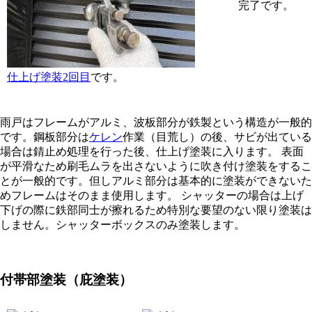
完了です。
仕上げ塗装2回目
です。
雨戸はフレームがアルミ、波板部分が鉄製という構造が一般的
です。鋼板部分は
ケレン
作業（目荒し）の後、サビが出ている
場合は錆止め処理を行った後、仕上げ塗装に入ります。 表面
が平滑なため刷毛ムラを出さないように吹き付け塗装をするこ
とが一般的です。但しアルミ部分は基本的に塗装ができないた
めフレームはそのまま使用します。 シャッターの場合は上げ
下げの際に鉄部同士が擦れるため特別な要望のない限り塗装は
しません。シャッターボックスのみ塗装します。
付帯部塗装（庇塗装）