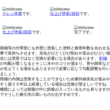
ケレン作業
です。
仕上げ塗装1回目
です。
仕上げ塗装2回目
です。
完了です。
雨樋等の付帯部にも外壁に塗装した塗料と耐用年数を合わせる
事で長持ちさせます。劣化がひどくひび割れや歪みがひどい場
合には塗装ではなく交換が必要になる場合があります。
軒樋
の勾配が悪くなるとそこに水やホコリが溜まり、苔や雑草など
が生えてくる場合もありますので必要に応じて勾配調整を行い
ましょう。
雨樋の内側は塗装することができないため紫外線劣化が進みや
すく築２０年以上経過している場合は交換が望ましいですね。
種類によっては樹脂の中に鉄板が入っているものも有りますの
でそうした耐久性の高いものがおすすめです。