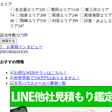
エリア
名古屋エリア
320
豊田エリア
1118
東三河エリア
74
知多エリア
268
尾張エリア
246
尾張海部エリア
48
岡崎エリア
518
刈谷エリア
399
日進・みよしエ
リア
247
該当件数
3273
件
検索する
お客様インタビュー
INFORMATION
おすすめ情報