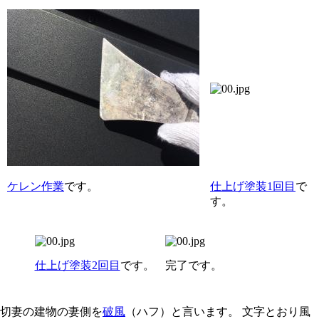
ケレン作業
です。
仕上げ塗装1回目
で
す。
仕上げ塗装2回目
です。
完了です。
切妻の建物の妻側を
破風
（ハフ）と言います。 文字とおり風