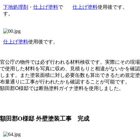
下地処理剤
・
仕上げ塗料
で
仕上げ塗料
使用後です。
す。
仕上げ塗料
使用後です。
官公庁の物件では必ず行われる材料検収です。実際にその現場
で使用した材料を写真に収め、見積もりと相違がないかを確認
します。また塗装面積に対し必要缶数も算出できるため規定塗
布量通りに工事が行われたかも確認すること
が可能です。
額田郡O様
邸では断熱塗料ガイナ
塗料
を使用しました。
額田郡O
様邸 外壁塗装工事 完成