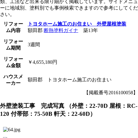
類、工法など出来る限り細かく掲載しています。サイドメニュ
ーに地域別、塗料別でも事例検索できますので参考にしてくだ
さい。
リフォー
トヨタホーム施工のお住まい 外壁屋根塗装
ム内容
額田郡
断熱塗料ガイナ
築
13
年
リフォー
3週間
ム期間
リフォー
￥4,655,180円
ム金額
ハウスメ
額田郡
トヨタホーム施工のお住まい
ーカー
【掲載番号2016100058】
外壁塗装工事 完成写真
（外壁：22-70D 屋根：RC-
120 付帯部：75-50B 軒天：22-60D）