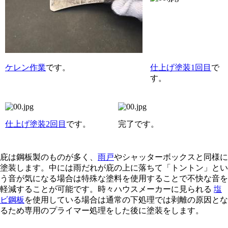
ケレン作業
です。
仕上げ塗装1回目
で
す。
仕上げ塗装2回目
です。
完了です。
庇は鋼板製のものが多く、
雨戸
やシャッターボックスと同様に
塗装します。中には雨だれが庇の上に落ちて「トントン」とい
う音が気になる場合は特殊な塗料を使用することで不快な音を
軽減することが可能です。時々ハウスメーカーに見られる
塩
ビ鋼板
を使用している場合は通常の下処理では剥離の原因とな
るため専用のプライマー処理をした後に塗装をします。