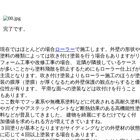
完了です。
現在ではほとんどの場合
ローラー
で施工します。外壁の形状や
塗料の種類によっては吹き付け塗装を行う場合もありますがリ
フォーム工事や改修工事の場合、 近隣が隣接しているケース
が多いことから塗料飛散を防止するためにもローラー仕上げが
主流となります。吹き付け塗装よりもローラー施工のほうが塗
装の膜厚（塗膜）が厚くなるため外壁保護の観点からすると優
位性が有ります。 平滑な面への塗装などは吹付けを行うこと
もあります。
ここ数年でフッ素系や無機系塗料などに代表される高耐久塗料
やガイナやアステックペイントなど断熱効果のある高機能性塗
料などが普及してきました。 建物を綺麗にするだけでなく付
加価値を求められる方が増えてきていますね。
３回塗りが基本となりますがサイディングなどの外壁材の状態
に応じて４回以上塗装する場合もあります。