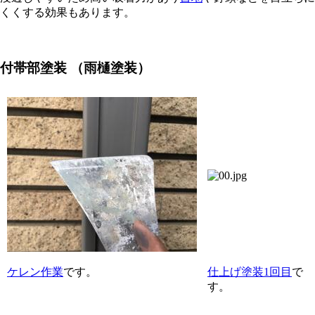
くくする効果もあります。
付帯部塗装
（雨樋塗装）
ケレン作業
です。
仕上げ塗装1回目
で
す。