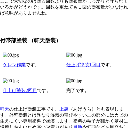
ここで大切なのは塗る回数よりも塗布量がしっかりと守られて
いるかがどうかです。回数を重ねても１回の塗布量が少なけれ
ば意味がありませんね。
付帯部塗装
（軒天塗装）
ケレン作業
です。
仕上げ塗装1回目
です。
仕上げ塗装2回目
です。
完了です。
軒天
の仕上げ塗装工事です。
上裏
（あげうら）とも表現しま
す。外壁塗装とは異なり湿気の帯びやすいこの部分にはカビの
生えにくい専用塗料で塗装します。塗料の粒子が細かく基材に
浸透しやすいため高い吸着力があり
目地
や釘頭などを目立ちに