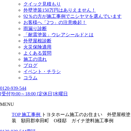
クイック見積もり
外壁塗装150万円はありえません！
92％の方が施工事例でニシヤマを選んでいます
お客様へ「2つ」の注意喚起！
雨漏り診断
「耐震塗装」ウレアシールドとは
外壁屋根診断
火災保険適用
よくある質問
施工の流れ
ブログ
イベント・チラシ
コラム
0120-939-544
[受付]9:00～18:00 [定休日]水曜日
MENU
TOP
施工事例
トヨタホーム施工のお住まい 外壁屋根塗
装 額田郡幸田町 O様邸 ガイナ塗料施工事例