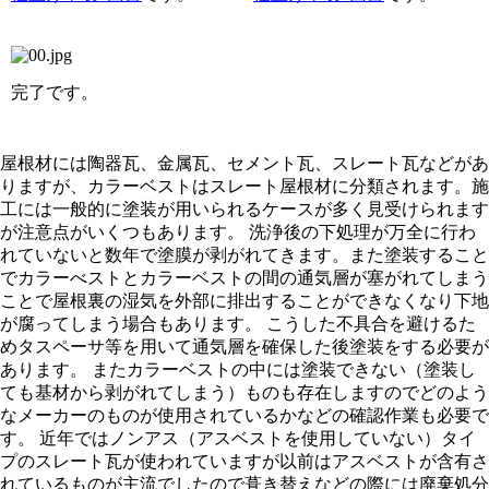
完了です。
屋根材には陶器瓦、金属瓦、セメント瓦、スレート瓦などがあ
りますが、カラーベストはスレート屋根材に分類されます。施
工には一般的に塗装が用いられるケースが多く見受けられます
が注意点がいくつもあります。 洗浄後の下処理が万全に行わ
れていないと数年で塗膜が剥がれてきます。また塗装すること
でカラーべストとカラーベストの間の通気層が塞がれてしまう
ことで屋根裏の湿気を外部に排出することができなくなり下地
が腐ってしまう場合もあります。 こうした不具合を避けるた
めタスペーサ等を用いて通気層を確保した後塗装をする必要が
あります。 またカラーベストの中には塗装できない（塗装し
ても基材から剥がれてしまう）ものも存在しますのでどのよう
なメーカーのものが使用されているかなどの確認作業も必要で
す。 近年ではノンアス（アスベストを使用していない）タイ
プのスレート瓦が使われていますが以前はアスベストが含有さ
れているものが主流でしたので葺き替えなどの際には廃棄処分