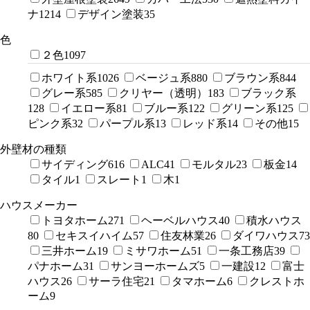
ナ
1214
デザイン塗装
35
色
２色
1097
ホワイト系
1026
ベージュ系
880
ブラウン系
844
グレー系
585
クリヤー（透明）
183
ブラック系
128
イエロー系
81
ブルー系
122
グリーン系
125
ピンク系
32
パープル系
13
レッド系
14
その他
15
外壁材の種類
サイディング
616
ALC
41
モルタル
23
板金
14
タイル
1
スレート
1
木
1
ハウスメーカー
トヨタホーム
271
ヘーベルハウス
40
積水ハウス
80
セキスイハイム
57
住友林業
26
ダイワハウス
73
三井ホーム
19
ミサワホーム
51
一条工務店
39
パナホーム
31
サンヨーホームズ
5
一建設
12
富士
ハウス
26
サーラ住宅
21
タマホーム
6
クレストホ
ーム
9