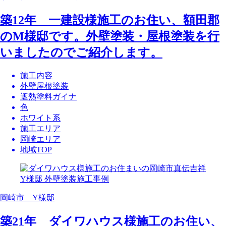
築12年 一建設様施工のお住い、額田郡
のM様邸です。外壁塗装・屋根塗装を行
いましたのでご紹介します。
施工内容
外壁屋根塗装
遮熱塗料ガイナ
色
ホワイト系
施工エリア
岡崎エリア
地域TOP
岡崎市 Y様邸
築21年 ダイワハウス様施工のお住い、