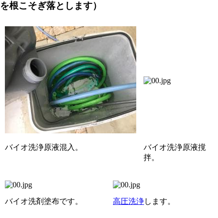
を根こそぎ落とします）
バイオ洗浄原液混入。
バイオ洗浄原液撹
拌。
バイオ洗剤塗布です。
高圧洗浄
します。