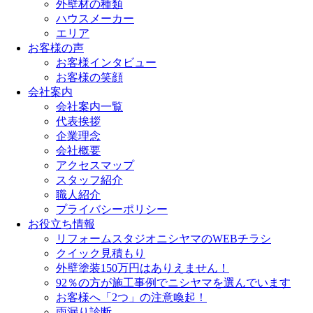
外壁材の種類
ハウスメーカー
エリア
お客様の声
お客様インタビュー
お客様の笑顔
会社案内
会社案内一覧
代表挨拶
企業理念
会社概要
アクセスマップ
スタッフ紹介
職人紹介
プライバシーポリシー
お役立ち情報
リフォームスタジオニシヤマのWEBチラシ
クイック見積もり
外壁塗装150万円はありえません！
92％の方が施工事例でニシヤマを選んでいます
お客様へ「2つ」の注意喚起！
雨漏り診断