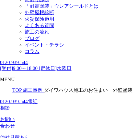
「耐震塗装」ウレアシールドとは
外壁屋根診断
火災保険適用
よくある質問
施工の流れ
ブログ
イベント・チラシ
コラム
0120-939-544
[受付]9:00～18:00 [定休日]水曜日
MENU
TOP
施工事例
ダイワハウス施工のお住まい 外壁塗装 
0120-939-544
電話
相談
お問い
合わせ
他社見積
もり