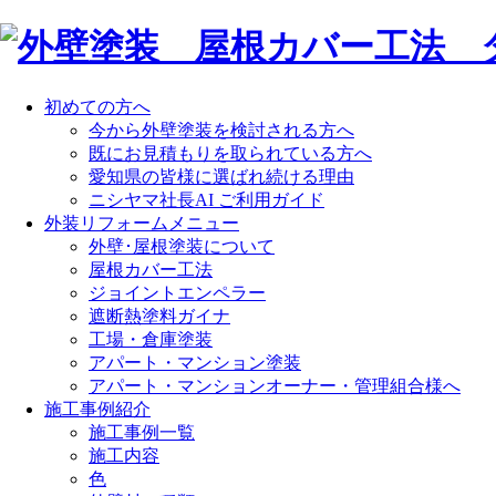
初めての方へ
今から外壁塗装を検討される方へ
既にお見積もりを取られている方へ
愛知県の皆様に選ばれ続ける理由
ニシヤマ社長AI ご利用ガイド
外装リフォームメニュー
外壁･屋根塗装について
屋根カバー工法
ジョイントエンペラー
遮断熱塗料ガイナ
工場・倉庫塗装
アパート・マンション塗装
アパート・マンションオーナー・管理組合様へ
施工事例紹介
施工事例一覧
施工内容
色