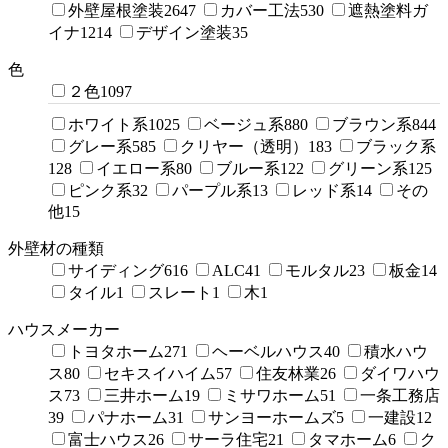
外壁屋根塗装
2647
カバー工法
530
遮熱塗料ガ
イナ
1214
デザイン塗装
35
色
２色
1097
ホワイト系
1025
ベージュ系
880
ブラウン系
844
グレー系
585
クリヤー（透明）
183
ブラック系
128
イエロー系
80
ブルー系
122
グリーン系
125
ピンク系
32
パープル系
13
レッド系
14
その
他
15
外壁材の種類
サイディング
616
ALC
41
モルタル
23
板金
14
タイル
1
スレート
1
木
1
ハウスメーカー
トヨタホーム
271
ヘーベルハウス
40
積水ハウ
ス
80
セキスイハイム
57
住友林業
26
ダイワハウ
ス
73
三井ホーム
19
ミサワホーム
51
一条工務店
39
パナホーム
31
サンヨーホームズ
5
一建設
12
富士ハウス
26
サーラ住宅
21
タマホーム
6
ク