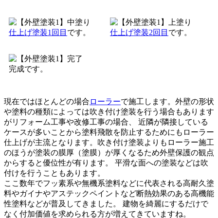
仕上げ塗装1回目
です。
仕上げ塗装2回目
です。
完成です。
現在ではほとんどの場合
ローラー
で施工します。外壁の形状
や塗料の種類によっては吹き付け塗装を行う場合もあります
がリフォーム工事や改修工事の場合、 近隣が隣接している
ケースが多いことから塗料飛散を防止するためにもローラー
仕上げが主流となります。吹き付け塗装よりもローラー施工
のほうが塗装の膜厚（塗膜）が厚くなるため外壁保護の観点
からすると優位性が有ります。 平滑な面への塗装などは吹
付けを行うこともあります。
ここ数年でフッ素系や無機系塗料などに代表される高耐久塗
料やガイナやアステックペイントなど断熱効果のある高機能
性塗料などが普及してきました。 建物を綺麗にするだけで
なく付加価値を求められる方が増えてきていますね。