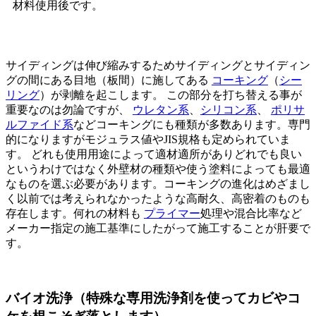
材料使用後です。
サイディングは伸び縮みするためサイディングとサイディン
グの間にある目地（板間）に施してある
コーキング
（
シー
リング
）が剥離を起こします。 この部分を打ち替える事が
重要なのは勿論ですが、
ウレタン系
、
シリコン系
、
ポリサ
ルファイド系
などコーキングにも種類が多数あります。専門
的になりますがモジュラス値やJIS規格も定められていま
す。 どれも使用用途によって適材適所がありどれでも良い
というわけではなく外壁材の種類や使う塗料によっても最適
なものを選ぶ必要があります。コーキングの進化はめざまし
く以前では考えられなかったような高耐久、高密着のものも
存在します。何れの材料も
プライマー
処理や混合比率など
メーカー指定の施工基準にしたがって施工することが肝要で
す。
バイオ洗浄（特殊な専用洗浄剤を使ってカビやコ