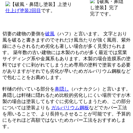
仕上げ塗装2回目
です。
完了です。
切妻の建物の妻側を
破風
（ハフ）と言います。 文字とおり
風を破ると書きますのでそれだけ風当たりが強く風雨、紫外
線にさらされるため劣化も著しい場合が多く見受けられま
す。 築年数の古い建物には木製のものが多く最近では窯業
サイディング系や金属系もあります。木製の場合造膜系の塗
料ではすぐに剥がれてしまうため専用の塗料で塗装する必要
がありますがそれでも劣化が早いためガルバリウム鋼板など
で包むことをお薦めします。
軒樋の付いている部分を
鼻隠し
（ハナカクシ）と言います。
鼻隠しは軒樋に隠れるため比較的劣化しにくい場所ですが木
製の場合は塗装してもすぐに劣化してしまうため、この部分
については塗装よりも
ガルバリウム鋼板
などでカバー工法
を用いることで、より長持ちさせることが可能です。予算的
にもそれほど高額ではないためカバー工法をおすすめしま
す。