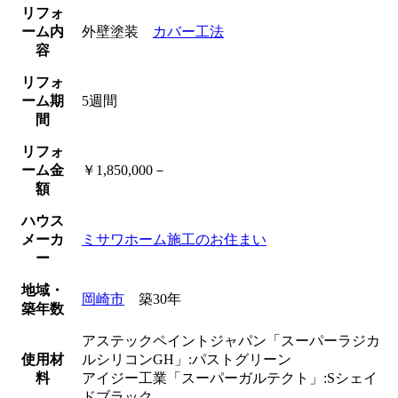
リフォ
ーム内
外壁塗装
カバー工法
容
リフォ
ーム期
5週間
間
リフォ
ーム金
￥1,850,000－
額
ハウス
メーカ
ミサワホーム施工のお住まい
ー
地域・
岡崎市
築30年
築年数
アステックペイントジャパン「スーパーラジカ
使用材
ルシリコンGH」:パストグリーン
料
アイジー工業「スーパーガルテクト」:Sシェイ
ドブラック