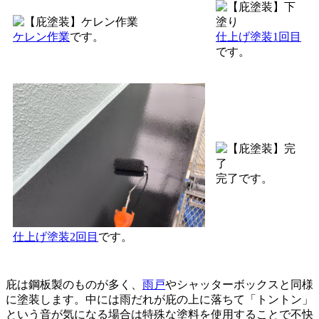
ケレン作業
です。
仕上げ塗装1回目
です。
完了です。
仕上げ塗装2回目
です。
庇は鋼板製のものが多く、
雨戸
やシャッターボックスと同様
に塗装します。中には雨だれが庇の上に落ちて「トントン」
という音が気になる場合は特殊な塗料を使用することで不快