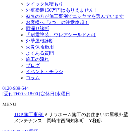
クイック見積もり
外壁塗装150万円はありえません！
92％の方が施工事例でニシヤマを選んでいます
お客様へ「2つ」の注意喚起！
雨漏り診断
「耐震塗装」ウレアシールドとは
外壁屋根診断
火災保険適用
よくある質問
施工の流れ
ブログ
イベント・チラシ
コラム
0120-939-544
[受付]9:00～18:00 [定休日]水曜日
MENU
TOP
施工事例
ミサワホーム施工のお住まいの屋根外壁
メンテナンス 岡崎市西阿知和町 Y様邸