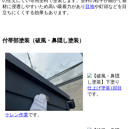
の生えにくい専用塗料で塗装します。塗料の粒子が細かく基
材に浸透しやすいため高い吸着力があり
目地
や釘頭などを目
立ちにくくする効果もあります。
付帯部塗装（破風・鼻隠し塗装）
仕上げ塗装1回目
です。
ケレン作業
です。