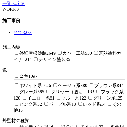
一覧へ戻る
WORKS
施工事例
全て
3273
施工内容
外壁屋根塗装
2649
カバー工法
530
遮熱塗料ガ
イナ
1214
デザイン塗装
35
色
２色
1097
ホワイト系
1026
ベージュ系
880
ブラウン系
844
グレー系
585
クリヤー（透明）
183
ブラック系
128
イエロー系
81
ブルー系
122
グリーン系
125
ピンク系
32
パープル系
13
レッド系
14
その
他
15
外壁材の種類
サイディング
616
ALC
41
モルタル
23
板金
14