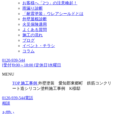
お客様へ「2つ」の注意喚起！
雨漏り診断
「耐震塗装」ウレアシールドとは
外壁屋根診断
火災保険適用
よくある質問
施工の流れ
ブログ
イベント・チラシ
コラム
0120-939-544
[受付]9:00～18:00 [定休日]水曜日
MENU
TOP
施工事例
外壁塗装 愛知郡東郷町 鉄筋コンクリ
ート造シリコン塗料施工事例 K様邸
0120-939-544
電話
相談
お問い