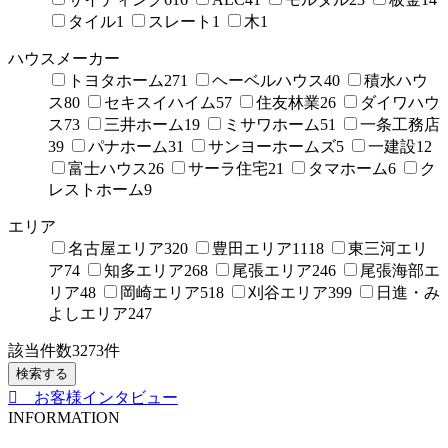
タイル
1
スレート
1
木
1
ハウスメーカー
トヨタホーム
271
ヘーベルハウス
40
積水ハウ
ス
80
セキスイハイム
57
住友林業
26
ダイワハウ
ス
73
三井ホーム
19
ミサワホーム
51
一条工務店
39
パナホーム
31
サンヨーホームズ
5
一建設
12
富士ハウス
26
サーラ住宅
21
タマホーム
6
ク
レストホーム
9
エリア
名古屋エリア
320
豊田エリア
1118
東三河エリ
ア
74
知多エリア
268
尾張エリア
246
尾張海部エ
リア
48
岡崎エリア
518
刈谷エリア
399
日進・み
よしエリア
247
該当件数
3273
件
検索する
お客様インタビュー
INFORMATION