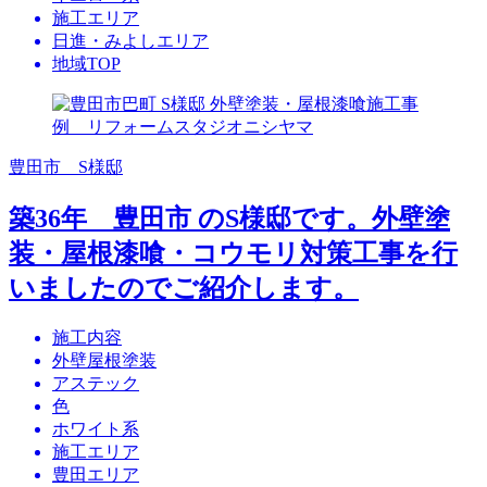
施工エリア
日進・みよしエリア
地域TOP
豊田市 S様邸
築36年 豊田市 のS様邸です。外壁塗
装・屋根漆喰・コウモリ対策工事を行
いましたのでご紹介します。
施工内容
外壁屋根塗装
アステック
色
ホワイト系
施工エリア
豊田エリア