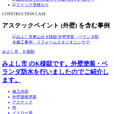
CONSTRUCTION CASE
アステックペイント
(外壁)
を含む事例
みよし市 Ｋ様邸
みよし市 のK様邸です。外壁塗装・ベ
ランダ防水を行いましたのでご紹介し
ます。
施工内容
外壁屋根塗装
アステック
色
イエロー系