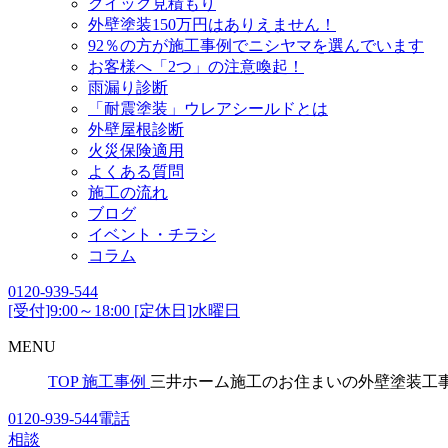
クイック見積もり
外壁塗装150万円はありえません！
92％の方が施工事例でニシヤマを選んでいます
お客様へ「2つ」の注意喚起！
雨漏り診断
「耐震塗装」ウレアシールドとは
外壁屋根診断
火災保険適用
よくある質問
施工の流れ
ブログ
イベント・チラシ
コラム
0120-939-544
[受付]9:00～18:00 [定休日]水曜日
MENU
TOP
施工事例
三井ホーム施工のお住まいの外壁塗装工
0120-939-544
電話
相談