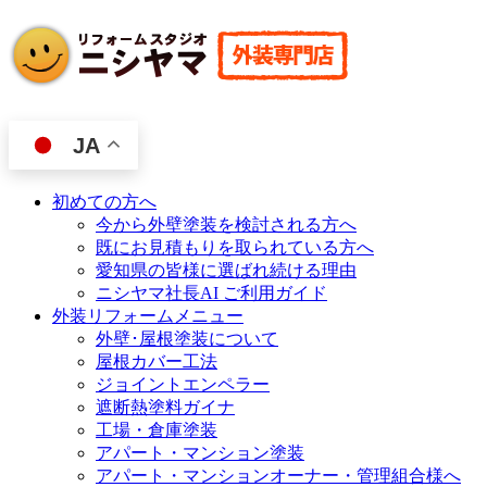
JA
初めての方へ
今から外壁塗装を検討される方へ
既にお見積もりを取られている方へ
愛知県の皆様に選ばれ続ける理由
ニシヤマ社長AI ご利用ガイド
外装リフォームメニュー
外壁･屋根塗装について
屋根カバー工法
ジョイントエンペラー
遮断熱塗料ガイナ
工場・倉庫塗装
アパート・マンション塗装
アパート・マンションオーナー・管理組合様へ