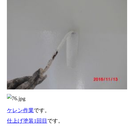
ケレン作業
です。
仕上げ塗装1回目
です。