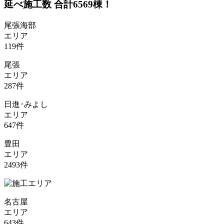
延べ施工数 合計
6569
棟！
尾張海部
エリア
119
件
尾張
エリア
287
件
日進･みよし
エリア
647
件
豊田
エリア
2493
件
名古屋
エリア
643
件