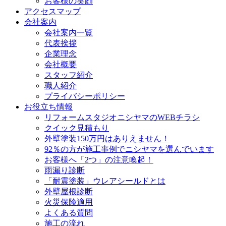
お客様の笑顔
アクセスマップ
会社案内
会社案内一覧
代表挨拶
企業理念
会社概要
スタッフ紹介
職人紹介
プライバシーポリシー
お役立ち情報
リフォームスタジオニシヤマのWEBチラシ
クイック見積もり
外壁塗装150万円はありえません！
92％の方が施工事例でニシヤマを選んでいます
お客様へ「2つ」の注意喚起！
雨漏り診断
「耐震塗装」ウレアシールドとは
外壁屋根診断
火災保険適用
よくある質問
施工の流れ