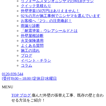
リフォームスタジオニシヤマのWEBチラシ
クイック見積もり
外壁塗装150万円はありえません！
92％の方が施工事例でニシヤマを選んでいます
お客様へ「2つ」の注意喚起！
雨漏り診断
「耐震塗装」ウレアシールドとは
外壁屋根診断
火災保険適用
よくある質問
施工の流れ
ブログ
イベント・チラシ
コラム
0120-939-544
[受付]9:00～18:00 [定休日]水曜日
MENU
TOP
ブログ
傷んだ外壁の張替え工事、既存の壁と合わ
せる方法をご紹介！