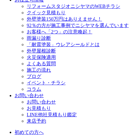
リフォームスタジオニシヤマのWEBチラシ
クイック見積もり
外壁塗装150万円はありえません！
92％の方が施工事例でニシヤマを選んでいます
お客様へ「2つ」の注意喚起！
雨漏り診断
「耐震塗装」ウレアシールドとは
外壁屋根診断
火災保険適用
よくある質問
施工の流れ
ブログ
イベント・チラシ
コラム
お問い合わせ
お問い合わせ
お見積もり
LINE他社見積もり鑑定
来店予約
初めての方へ