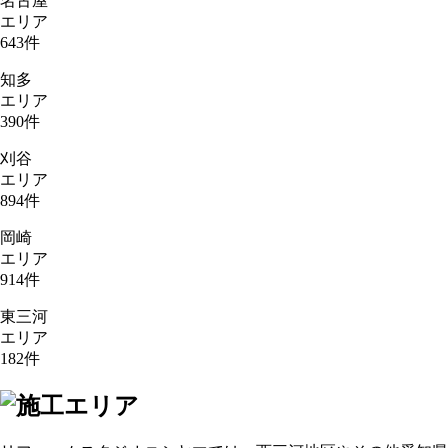
名古屋
エリア
643
件
知多
エリア
390
件
刈谷
エリア
894
件
岡崎
エリア
914
件
東三河
エリア
182
件