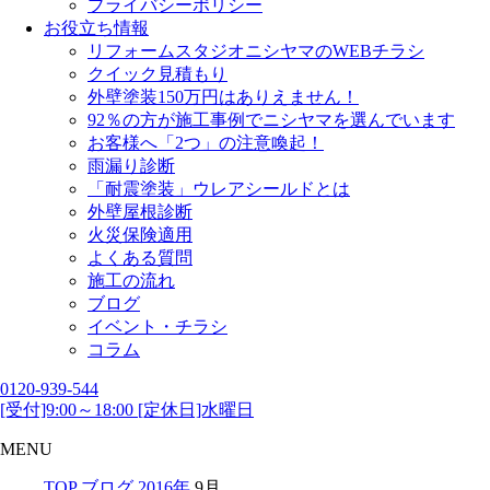
プライバシーポリシー
お役立ち情報
リフォームスタジオニシヤマのWEBチラシ
クイック見積もり
外壁塗装150万円はありえません！
92％の方が施工事例でニシヤマを選んでいます
お客様へ「2つ」の注意喚起！
雨漏り診断
「耐震塗装」ウレアシールドとは
外壁屋根診断
火災保険適用
よくある質問
施工の流れ
ブログ
イベント・チラシ
コラム
0120-939-544
[受付]9:00～18:00 [定休日]水曜日
MENU
TOP
ブログ
2016年
9月