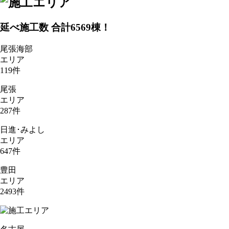
延べ施工数 合計
6569
棟！
尾張海部
エリア
119
件
尾張
エリア
287
件
日進･みよし
エリア
647
件
豊田
エリア
2493
件