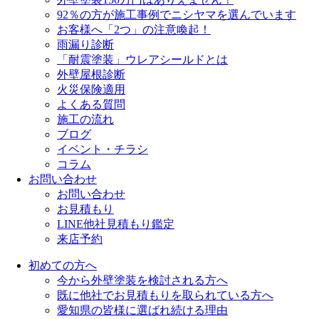
92％の方が施工事例でニシヤマを選んでいます
お客様へ「2つ」の注意喚起！
雨漏り診断
「耐震塗装」ウレアシールドとは
外壁屋根診断
火災保険適用
よくある質問
施工の流れ
ブログ
イベント・チラシ
コラム
お問い合わせ
お問い合わせ
お見積もり
LINE他社見積もり鑑定
来店予約
初めての方へ
今から外壁塗装を検討される方へ
既に他社でお見積もりを取られている方へ
愛知県の皆様に選ばれ続ける理由