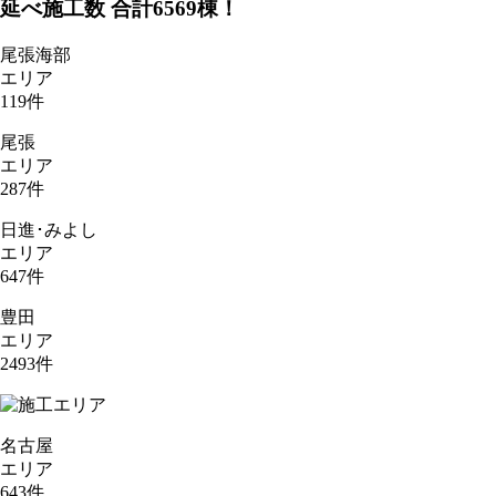
延べ施工数 合計
6569
棟！
尾張海部
エリア
119
件
尾張
エリア
287
件
日進･みよし
エリア
647
件
豊田
エリア
2493
件
名古屋
エリア
643
件