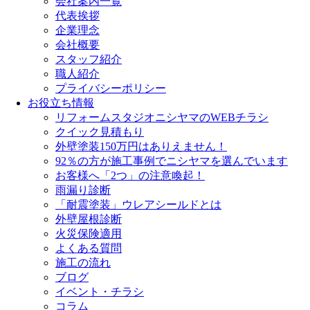
会社案内一覧
代表挨拶
企業理念
会社概要
スタッフ紹介
職人紹介
プライバシーポリシー
お役立ち情報
リフォームスタジオニシヤマのWEBチラシ
クイック見積もり
外壁塗装150万円はありえません！
92％の方が施工事例でニシヤマを選んでいます
お客様へ「2つ」の注意喚起！
雨漏り診断
「耐震塗装」ウレアシールドとは
外壁屋根診断
火災保険適用
よくある質問
施工の流れ
ブログ
イベント・チラシ
コラム