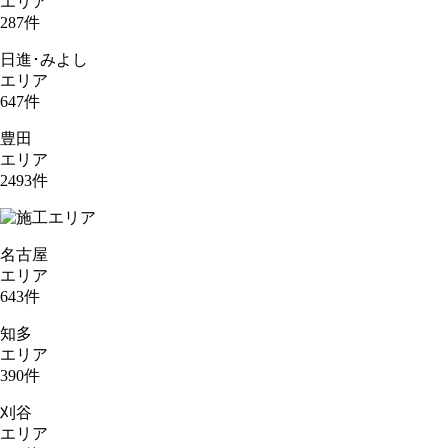
エリア
287
件
日進･みよし
エリア
647
件
豊田
エリア
2493
件
名古屋
エリア
643
件
知多
エリア
390
件
刈谷
エリア