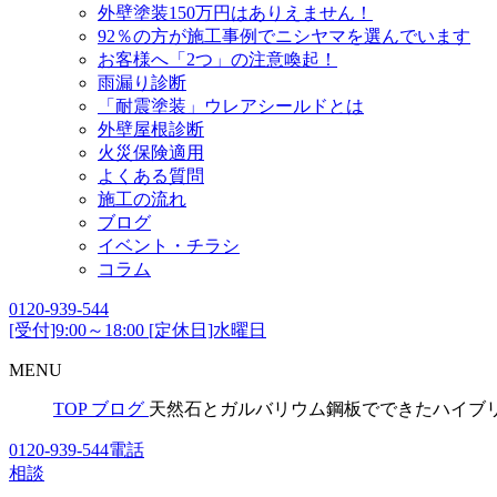
外壁塗装150万円はありえません！
92％の方が施工事例でニシヤマを選んでいます
お客様へ「2つ」の注意喚起！
雨漏り診断
「耐震塗装」ウレアシールドとは
外壁屋根診断
火災保険適用
よくある質問
施工の流れ
ブログ
イベント・チラシ
コラム
0120-939-544
[受付]9:00～18:00 [定休日]水曜日
MENU
TOP
ブログ
天然石とガルバリウム鋼板でできたハイブ
0120-939-544
電話
相談