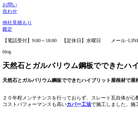
お問い
合わせ
他社見積
もり
鑑定
【電話受付】9:00～18:00 【定休日】水曜日
メール･LI
blog
天然石とガルバリウム鋼板でできたハ
天然石とガルバリウム鋼板でできたハイブリット屋根材で屋
２０年程メンテナンスを行っておらず、スレート瓦自体が心
コストパフォーマンスも高い
カバー工法
で施工しました。施