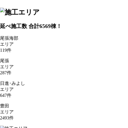
延べ施工数 合計
6569
棟！
尾張海部
エリア
119
件
尾張
エリア
287
件
日進･みよし
エリア
647
件
豊田
エリア
2493
件