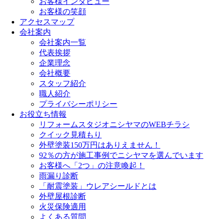
お客様インタビュー
お客様の笑顔
アクセスマップ
会社案内
会社案内一覧
代表挨拶
企業理念
会社概要
スタッフ紹介
職人紹介
プライバシーポリシー
お役立ち情報
リフォームスタジオニシヤマのWEBチラシ
クイック見積もり
外壁塗装150万円はありえません！
92％の方が施工事例でニシヤマを選んでいます
お客様へ「2つ」の注意喚起！
雨漏り診断
「耐震塗装」ウレアシールドとは
外壁屋根診断
火災保険適用
よくある質問