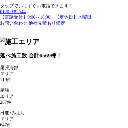
タップでいますぐお電話できます！
0120-939-544
【電話受付】9:00～18:00 【定休日】水曜日
お問い合わせ
他社見積もり鑑定
延べ施工数 合計
6569
棟！
尾張海部
エリア
119
件
尾張
エリア
287
件
日進･みよし
エリア
647
件