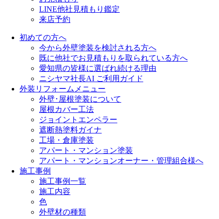
LINE他社見積もり鑑定
来店予約
初めての方へ
今から外壁塗装を検討される方へ
既に他社でお見積もりを取られている方へ
愛知県の皆様に選ばれ続ける理由
ニシヤマ社長AI ご利用ガイド
外装リフォームメニュー
外壁･屋根塗装について
屋根カバー工法
ジョイントエンペラー
遮断熱塗料ガイナ
工場・倉庫塗装
アパート・マンション塗装
アパート・マンションオーナー・管理組合様へ
施工事例
施工事例一覧
施工内容
色
外壁材の種類