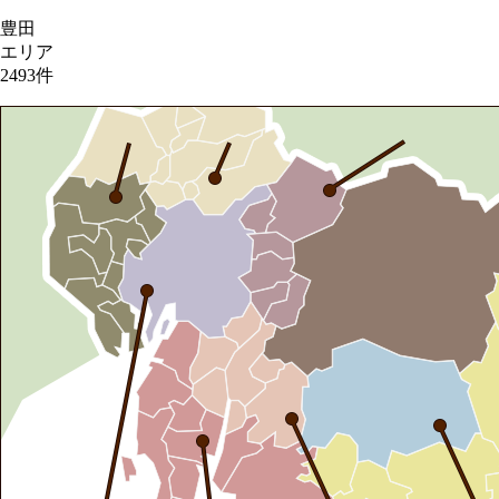
豊田
エリア
2493
件