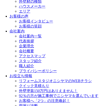
外壁材の種類
ハウスメーカー
エリア
お客様の声
お客様インタビュー
お客様の笑顔
会社案内
会社案内一覧
代表挨拶
企業理念
会社概要
アクセスマップ
スタッフ紹介
職人紹介
プライバシーポリシー
お役立ち情報
リフォームスタジオニシヤマのWEBチラシ
クイック見積もり
外壁塗装150万円はありえません！
92％の方が施工事例でニシヤマを選んでいます
お客様へ「2つ」の注意喚起！
雨漏り診断