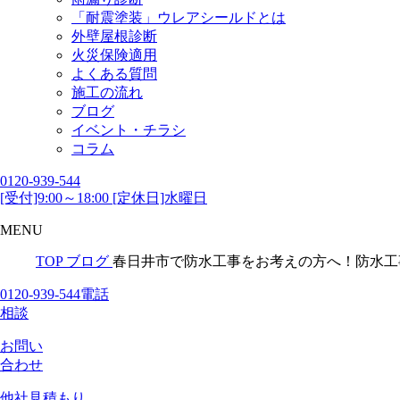
「耐震塗装」ウレアシールドとは
外壁屋根診断
火災保険適用
よくある質問
施工の流れ
ブログ
イベント・チラシ
コラム
0120-939-544
[受付]9:00～18:00 [定休日]水曜日
MENU
TOP
ブログ
春日井市で防水工事をお考えの方へ！防水工
0120-939-544
電話
相談
お問い
合わせ
他社見積
もり