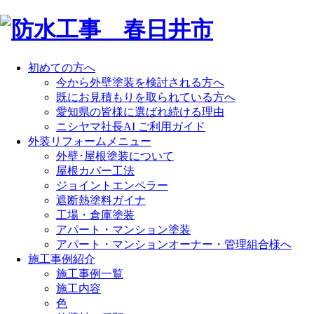
初めての方へ
今から外壁塗装を検討される方へ
既にお見積もりを取られている方へ
愛知県の皆様に選ばれ続ける理由
ニシヤマ社長AI ご利用ガイド
外装リフォームメニュー
外壁･屋根塗装について
屋根カバー工法
ジョイントエンペラー
遮断熱塗料ガイナ
工場・倉庫塗装
アパート・マンション塗装
アパート・マンションオーナー・管理組合様へ
施工事例紹介
施工事例一覧
施工内容
色