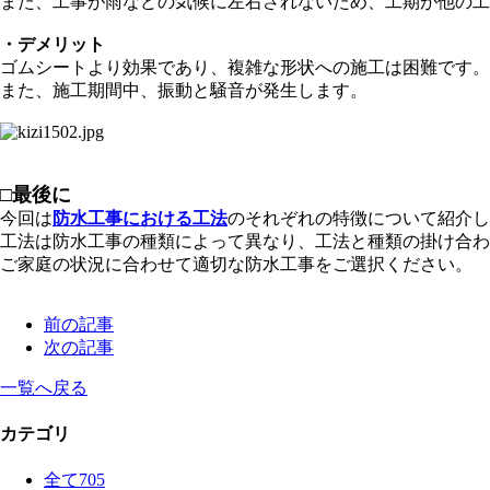
また、工事が雨などの気候に左右されないため、工期が他の工
・デメリット
ゴムシートより効果であり、複雑な形状への施工は困難です。
また、施工期間中、振動と騒音が発生します。
□最後に
今回は
防水工事における工法
のそれぞれの特徴について紹介し
工法は防水工事の種類によって異なり、工法と種類の掛け合わ
ご家
庭の状況に合わせて適切な防水工事をご選択ください。
前の記事
次の記事
一覧へ戻る
カテゴリ
全て
705