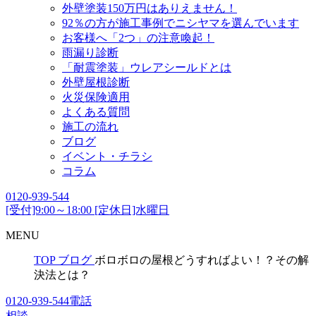
外壁塗装150万円はありえません！
92％の方が施工事例でニシヤマを選んでいます
お客様へ「2つ」の注意喚起！
雨漏り診断
「耐震塗装」ウレアシールドとは
外壁屋根診断
火災保険適用
よくある質問
施工の流れ
ブログ
イベント・チラシ
コラム
0120-939-544
[受付]9:00～18:00 [定休日]水曜日
MENU
TOP
ブログ
ボロボロの屋根どうすればよい！？その解
決法とは？
0120-939-544
電話
相談