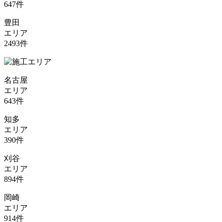
647
件
豊田
エリア
2493
件
名古屋
エリア
643
件
知多
エリア
390
件
刈谷
エリア
894
件
岡崎
エリア
914
件