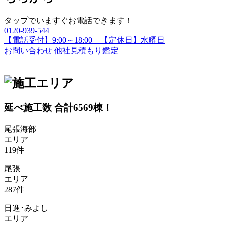
タップでいますぐお電話できます！
0120-939-544
【電話受付】9:00～18:00 【定休日】水曜日
お問い合わせ
他社見積もり鑑定
延べ施工数 合計
6569
棟！
尾張海部
エリア
119
件
尾張
エリア
287
件
日進･みよし
エリア