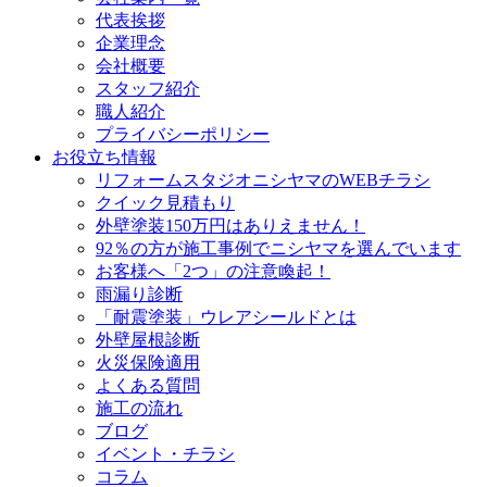
代表挨拶
企業理念
会社概要
スタッフ紹介
職人紹介
プライバシーポリシー
お役立ち情報
リフォームスタジオニシヤマのWEBチラシ
クイック見積もり
外壁塗装150万円はありえません！
92％の方が施工事例でニシヤマを選んでいます
お客様へ「2つ」の注意喚起！
雨漏り診断
「耐震塗装」ウレアシールドとは
外壁屋根診断
火災保険適用
よくある質問
施工の流れ
ブログ
イベント・チラシ
コラム