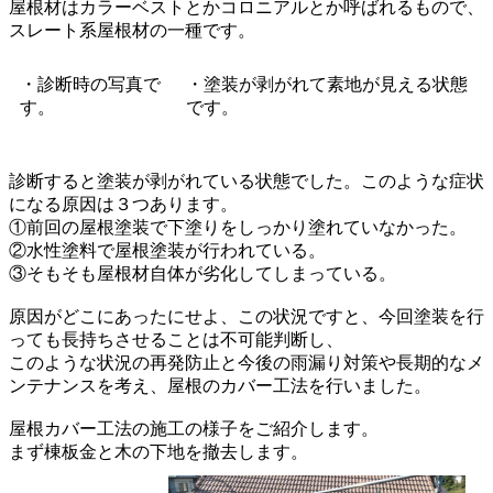
屋根材はカラーベストとかコロニアルとか呼ばれるもので、
スレート系屋根材の一種です。
・診断時の写真で
・塗装が剥がれて素地が見える状態
す。
です。
診断すると塗装が剥がれている状態でした。このような症状
になる原因は３つあります。
①前回の屋根塗装で下塗りをしっかり塗れていなかった。
②水性塗料で屋根塗装が行われている。
③そもそも屋根材自体が劣化してしまっている。
原因がどこにあったにせよ、この状況ですと、今回塗装を行
っても長持ちさせることは不可能判断し、
このような状況の再発防止と今後の雨漏り対策や長期的なメ
ンテナンスを考え、屋根のカバー工法を行いました。
屋根カバー工法の施工の様子をご紹介します。
まず棟板金と木の下地を撤去します。