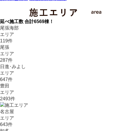
延べ施工数 合計
6569
棟！
尾張海部
エリア
119
件
尾張
エリア
287
件
日進･みよし
エリア
647
件
豊田
エリア
2493
件
名古屋
エリア
643
件
知多