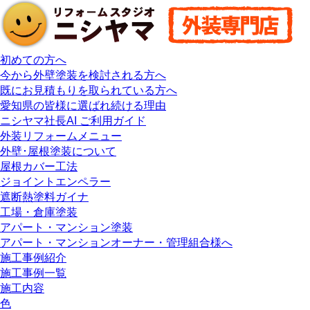
初めての方へ
今から外壁塗装を検討される方へ
既にお見積もりを取られている方へ
愛知県の皆様に選ばれ続ける理由
ニシヤマ社長AI ご利用ガイド
外装リフォームメニュー
外壁･屋根塗装について
屋根カバー工法
ジョイントエンペラー
遮断熱塗料ガイナ
工場・倉庫塗装
アパート・マンション塗装
アパート・マンションオーナー・管理組合様へ
施工事例紹介
施工事例一覧
施工内容
色