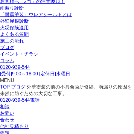
お客様へ「2つ」の注意喚起！
雨漏り診断
「耐震塗装」ウレアシールドとは
外壁屋根診断
火災保険適用
よくある質問
施工の流れ
ブログ
イベント・チラシ
コラム
0120-939-544
[受付]9:00～18:00 [定休日]水曜日
MENU
TOP
ブログ
外壁塗装の前の不具合箇所修繕。雨漏りの原因を
未然に防ぐための大切な工事。
0120-939-544
電話
相談
お問い
合わせ
他社見積
もり
鑑定