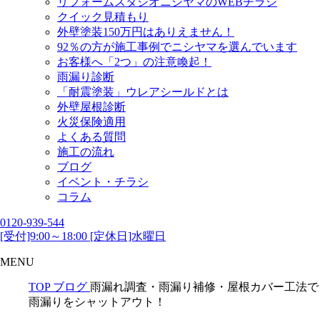
リフォームスタジオニシヤマのWEBチラシ
クイック見積もり
外壁塗装150万円はありえません！
92％の方が施工事例でニシヤマを選んでいます
お客様へ「2つ」の注意喚起！
雨漏り診断
「耐震塗装」ウレアシールドとは
外壁屋根診断
火災保険適用
よくある質問
施工の流れ
ブログ
イベント・チラシ
コラム
0120-939-544
[受付]9:00～18:00 [定休日]水曜日
MENU
TOP
ブログ
雨漏れ調査・雨漏り補修・屋根カバー工法で
雨漏りをシャットアウト！