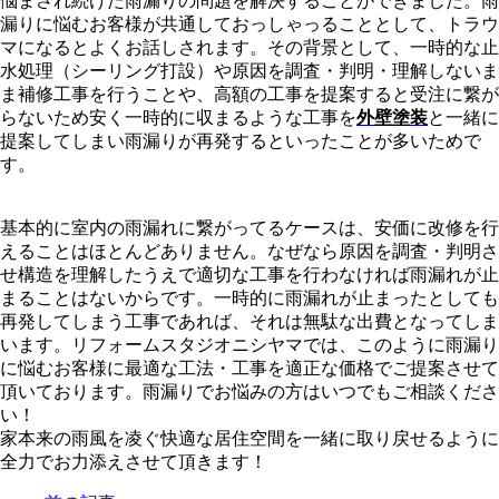
悩まされ続けた雨漏りの問題を解決することができました。
雨
漏りに悩むお客様が共通しておっしゃっることとして、トラウ
マになるとよくお話しされます。
その背景として、一時的な止
水処理（シーリング打設）や原因を調査・判明・理解しないま
ま補修工事を行うことや、高額の工事を提案すると受注に繋が
らないため安く一時的に収まるような工事を
外壁塗装
と一緒に
提案してしまい雨漏りが再発するといったことが多いためで
す。
基本的に室内の雨漏れに繋がってるケースは、安価に改修を行
えることはほとんどありません。
なぜなら原因を調査・判明さ
せ構造を理解したうえで適切な工事を行わなければ雨漏れが止
まることはないからです。
一時的に雨漏れが止まったとしても
再発してしまう工事であれば、それは無駄な出費となってしま
います。
リフォームスタジオニシヤマでは、このように雨漏り
に悩むお客様に最適な工法・工事を適正な価格でご提案させて
頂いております。
雨漏りでお悩みの方はいつでもご相談くださ
い！
家本来の雨風を凌ぐ快適な居住空間を一緒に取り戻せるように
全力でお力添えさせて頂きます！