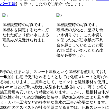
バー工法
】を行いましたのでご紹介いたします。
屋根調査時の写真です。
屋根調査時の写真です。
屋根材を固定するために打
破風板の劣化と、壁取り合
たれた釘より伝い水による
い水切りです。この水切り
雨染みが見受けられまし
を伝った先が防水紙の不具
た。
合を起こしていたことと収
め方に誤りがあったため改
修が必要でした。
F様のお住まいは、スレート屋根という屋根材を使用しており
一般的に住宅で使用されるものとしては化粧スレートと呼ばれ
る物になります。
主原料として、セメントと繊維素材を使用し
約5ｍｍほどの薄い板状に成型された屋根材です。
薄くて軽く
施工費用も安いという特徴があります。
しかし、屋根材自体が
防水性が無いため定期的な塗装や、防水紙の劣化により葺き替
え・カバー工法などの根本的な防水の工事が必要になります。
2005年のアスベストが社会問題になるまでは、化粧スレートに