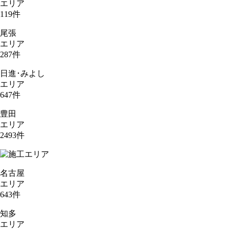
エリア
119
件
尾張
エリア
287
件
日進･みよし
エリア
647
件
豊田
エリア
2493
件
名古屋
エリア
643
件
知多
エリア