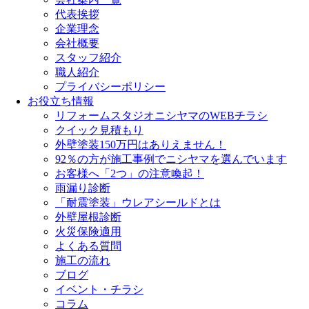
代表挨拶
企業理念
会社概要
スタッフ紹介
職人紹介
プライバシーポリシー
お役立ち情報
リフォームスタジオニシヤマのWEBチラシ
クイック見積もり
外壁塗装150万円はありえません！
92％の方が施工事例でニシヤマを選んでいます
お客様へ「2つ」の注意喚起！
雨漏り診断
「耐震塗装」ウレアシールドとは
外壁屋根診断
火災保険適用
よくある質問
施工の流れ
ブログ
イベント・チラシ
コラム