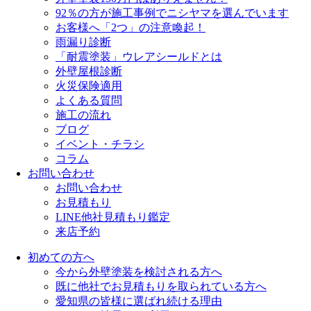
92％の方が施工事例でニシヤマを選んでいます
お客様へ「2つ」の注意喚起！
雨漏り診断
「耐震塗装」ウレアシールドとは
外壁屋根診断
火災保険適用
よくある質問
施工の流れ
ブログ
イベント・チラシ
コラム
お問い合わせ
お問い合わせ
お見積もり
LINE他社見積もり鑑定
来店予約
初めての方へ
今から外壁塗装を検討される方へ
既に他社でお見積もりを取られている方へ
愛知県の皆様に選ばれ続ける理由