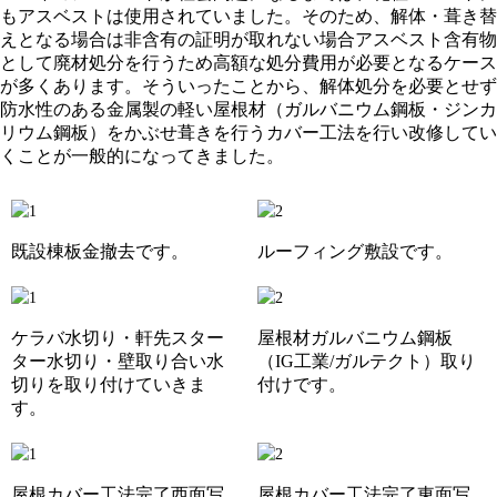
もアスベストは使用されていました。
そのため、解体・葺き替
えとなる場合は非含有の証明が取れない場合アスベスト含有物
として廃材処分を行うため高額な処分費用が必要となるケース
が多くあります。
そういったことから、解体処分を必要とせず
防水性のある金属製の軽い屋根材（ガルバニウム鋼板・ジンカ
リウム鋼板）をかぶせ葺きを行うカバー工法を行い改修してい
くことが一般的になってきました。
既設棟板金撤去です。
ルーフィング敷設です。
ケラバ水切り・軒先スター
屋根材ガルバニウム鋼板
ター水切り・壁取り合い水
（IG工業/ガルテクト）取り
切りを取り付けていきま
付けです。
す。
屋根カバー工法完了西面写
屋根カバー工法完了東面写