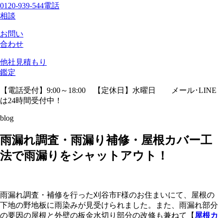
0120-939-544
電話
相談
お問い
合わせ
他社見積
もり
鑑定
【電話受付】9:00～18:00 【定休日】水曜日
メール･LINE
は24時間受付中！
blog
雨漏れ調査・雨漏り補修・屋根カバー工
法で雨漏りをシャットアウト！
雨漏れ調査・補修を行った刈谷市F様のお住まいにて、屋根の
下地の野地板に雨染みが見受けられました。
また、雨漏れ部分
の要因の屋根と外壁の板金水切り部分の改修も兼ねて【
屋根カ