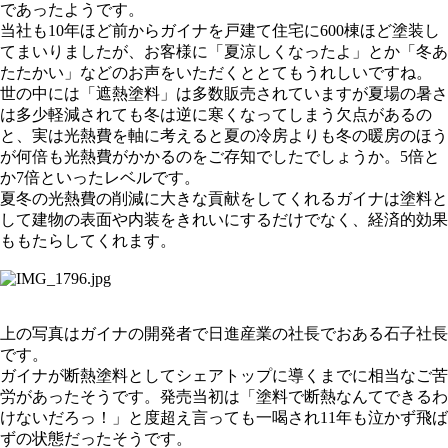
であったようです。
当社も10年ほど前からガイナを戸建て住宅に600棟ほど塗装し
てまいりましたが、お客様に「夏涼しくなったよ」とか「冬あ
たたかい」などのお声をいただくととてもうれしいですね。
世の中には「遮熱塗料」は多数販売されていますが夏場の暑さ
は多少軽減されても冬は逆に寒くなってしまう欠点があるの
と、実は光熱費を軸に考えると夏の冷房よりも冬の暖房のほう
が何倍も光熱費がかかるのをご存知でしたでしょうか。5倍と
か7倍といったレベルです。
夏冬の光熱費の削減に大きな貢献をしてくれるガイナは塗料と
して建物の表面や内装をきれいにするだけでなく、経済的効果
ももたらしてくれます。
上の写真はガイナの開発者で日進産業の社長でおある石子社長
です。
ガイナが断熱塗料としてシェアトップに導くまでに相当なご苦
労があったそうです。発売当初は「塗料で断熱なんてできるわ
けないだろっ！」と度超え言っても一喝され11年も泣かず飛ば
ずの状態だったそうです。