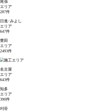
尾張
エリア
287
件
日進･みよし
エリア
647
件
豊田
エリア
2493
件
名古屋
エリア
643
件
知多
エリア
390
件
刈谷