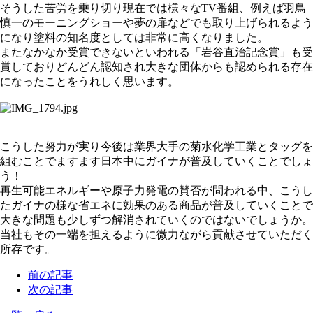
そうした苦労を乗り切り現在では様々なTV番組、例えば羽鳥
慎一のモーニングショーや夢の扉などでも取り上げられるよう
になり塗料の知名度としては非常に高くなりました。
またなかなか受賞できないといわれる「岩谷直治記念賞」も受
賞しておりどんどん認知され大きな団体からも認められる存在
になったことをうれしく思います。
こうした努力が実り今後は業界大手の菊水化学工業とタッグを
組むことでますます日本中にガイナが普及していくことでしょ
う！
再生可能エネルギーや原子力発電の賛否が問われる中、こうし
たガイナの様な省エネに効果のある商品が普及していくことで
大きな問題も少しずつ解消されていくのではないでしょうか。
当社もその一端を担えるように微力ながら貢献させていただく
所存です。
前の記事
次の記事