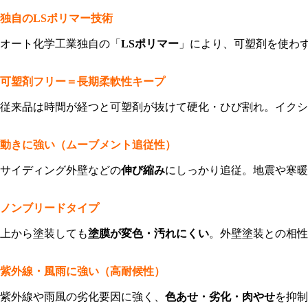
独自のLSポリマー技術
オート化学工業独自の「
LS
ポリマー
」により、可塑剤を使わ
可塑剤フリー＝長期柔軟性キープ
従来品は時間が経つと可塑剤が抜けて硬化・ひび割れ。イクシ
動きに強い（ムーブメント追従性）
サイディング外壁などの
伸び縮み
にしっかり追従。地震や寒暖
ノンブリードタイプ
上から塗装しても
塗膜が変色・汚れにくい
。外壁塗装との相性
紫外線・風雨に強い（高耐候性）
紫外線や雨風の劣化要因に強く、
色あせ・劣化・肉やせ
を抑制