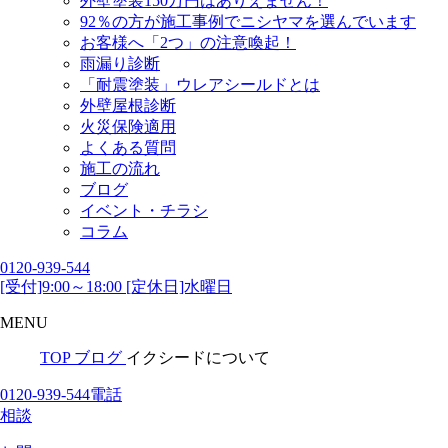
外壁塗装150万円はありえません！
92％の方が施工事例でニシヤマを選んでいます
お客様へ「2つ」の注意喚起！
雨漏り診断
「耐震塗装」ウレアシールドとは
外壁屋根診断
火災保険適用
よくある質問
施工の流れ
ブログ
イベント・チラシ
コラム
0120-939-544
[受付]9:00～18:00 [定休日]水曜日
MENU
TOP
ブログ
イクシードについて
0120-939-544
電話
相談