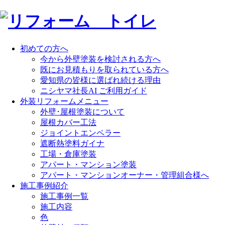
初めての方へ
今から外壁塗装を検討される方へ
既にお見積もりを取られている方へ
愛知県の皆様に選ばれ続ける理由
ニシヤマ社長AI ご利用ガイド
外装リフォームメニュー
外壁･屋根塗装について
屋根カバー工法
ジョイントエンペラー
遮断熱塗料ガイナ
工場・倉庫塗装
アパート・マンション塗装
アパート・マンションオーナー・管理組合様へ
施工事例紹介
施工事例一覧
施工内容
色