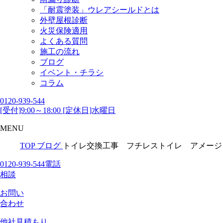
「耐震塗装」ウレアシールドとは
外壁屋根診断
火災保険適用
よくある質問
施工の流れ
ブログ
イベント・チラシ
コラム
0120-939-544
[受付]9:00～18:00 [定休日]水曜日
MENU
TOP
ブログ
トイレ交換工事 フチレストイレ アメージュZ
0120-939-544
電話
相談
お問い
合わせ
他社見積
もり