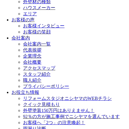
外壁材の種類
ハウスメーカー
エリア
お客様の声
お客様インタビュー
お客様の笑顔
会社案内
会社案内一覧
代表挨拶
企業理念
会社概要
アクセスマップ
スタッフ紹介
職人紹介
プライバシーポリシー
お役立ち情報
リフォームスタジオニシヤマのWEBチラシ
クイック見積もり
外壁塗装150万円はありえません！
92％の方が施工事例でニシヤマを選んでいます
お客様へ「2つ」の注意喚起！
雨漏り診断