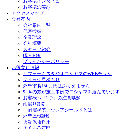
お客様インタビュー
お客様の笑顔
アクセスマップ
会社案内
会社案内一覧
代表挨拶
企業理念
会社概要
スタッフ紹介
職人紹介
プライバシーポリシー
お役立ち情報
リフォームスタジオニシヤマのWEBチラシ
クイック見積もり
外壁塗装150万円はありえません！
92％の方が施工事例でニシヤマを選んでいます
お客様へ「2つ」の注意喚起！
雨漏り診断
「耐震塗装」ウレアシールドとは
外壁屋根診断
火災保険適用
よくある質問