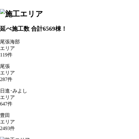
延べ施工数 合計
6569
棟！
尾張海部
エリア
119
件
尾張
エリア
287
件
日進･みよし
エリア
647
件
豊田
エリア
2493
件