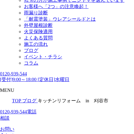
92％の方が施工事例でニシヤマを選んでいます
お客様へ「2つ」の注意喚起！
雨漏り診断
「耐震塗装」ウレアシールドとは
外壁屋根診断
火災保険適用
よくある質問
施工の流れ
ブログ
イベント・チラシ
コラム
0120-939-544
[受付]9:00～18:00 [定休日]水曜日
MENU
TOP
ブログ
キッチンリフォーム in 刈谷市
0120-939-544
電話
相談
お問い