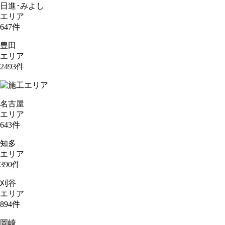
日進･みよし
エリア
647
件
豊田
エリア
2493
件
名古屋
エリア
643
件
知多
エリア
390
件
刈谷
エリア
894
件
岡崎