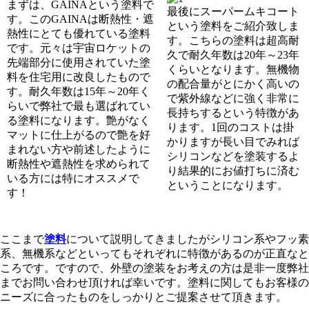
まずは、GAINAという塗料で
最後にスーパームキコート
す。このGAINAは断熱性・遮
という塗料をご紹介致しま
熱性にとても優れている塗料
す。こちらの塗料は超高耐
です。元々は宇宙ロケットの
久で耐久年数は20年～23年
先端部分に使用されていた塗
くらいとなります。無機物
料を住宅用に改良したもので
の配合量がとにかく高いの
す。耐久年数は15年～20年く
で紫外線などに強く非常に
らいで弊社で最も選ばれてい
長持ちするという特徴があ
る塗料になります。艶がなく
ります。1回のコストは掛
マットに仕上がるので艶を好
かりますが長い目でみれば
まれない方や前述したように
シリコンなどを塗装するよ
断熱性や遮熱性を求められて
り結果的にお値打ちに済む
いる方には特にオススメで
ということになります。
す！
ここまで
塗料
について説明してきましたがシリコン系やフッ素
系、無機系などといってもそれぞれに特徴があるのが正直なと
ころです。ですので、外壁の塗装をお考えの方は是非一度弊社
までお問い合わせ頂ければ幸いです。塗料に関してもお客様の
ニーズに合ったものをしっかりとご提案させて頂きます。