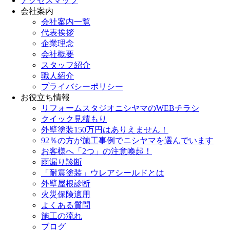
アクセスマップ
会社案内
会社案内一覧
代表挨拶
企業理念
会社概要
スタッフ紹介
職人紹介
プライバシーポリシー
お役立ち情報
リフォームスタジオニシヤマのWEBチラシ
クイック見積もり
外壁塗装150万円はありえません！
92％の方が施工事例でニシヤマを選んでいます
お客様へ「2つ」の注意喚起！
雨漏り診断
「耐震塗装」ウレアシールドとは
外壁屋根診断
火災保険適用
よくある質問
施工の流れ
ブログ