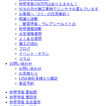
外壁塗装150万円はありえません！
92％の方が施工事例でニシヤマを選んでいます
お客様へ「2つ」の注意喚起！
雨漏り診断
「耐震塗装」ウレアシールドとは
外壁屋根診断
火災保険適用
よくある質問
施工の流れ
ブログ
イベント・チラシ
コラム
お問い合わせ
お問い合わせ
お見積もり
LINE他社見積もり鑑定
来店予約
外壁塗装 愛知県
外壁塗装 豊田市
外壁塗装 名古屋市