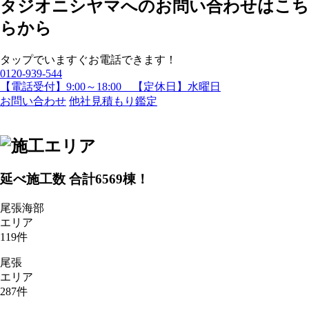
タップでいますぐお電話できます！
0120-939-544
【電話受付】9:00～18:00 【定休日】水曜日
お問い合わせ
他社見積もり鑑定
延べ施工数 合計
6569
棟！
尾張海部
エリア
119
件
尾張
エリア
287
件