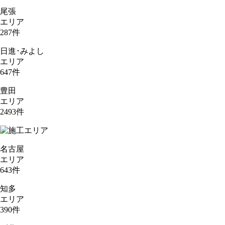
尾張
エリア
287
件
日進･みよし
エリア
647
件
豊田
エリア
2493
件
名古屋
エリア
643
件
知多
エリア
390
件