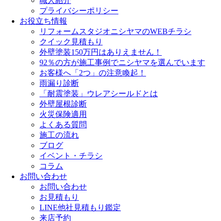
職人紹介
プライバシーポリシー
お役立ち情報
リフォームスタジオニシヤマのWEBチラシ
クイック見積もり
外壁塗装150万円はありえません！
92％の方が施工事例でニシヤマを選んでいます
お客様へ「2つ」の注意喚起！
雨漏り診断
「耐震塗装」ウレアシールドとは
外壁屋根診断
火災保険適用
よくある質問
施工の流れ
ブログ
イベント・チラシ
コラム
お問い合わせ
お問い合わせ
お見積もり
LINE他社見積もり鑑定
来店予約