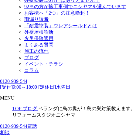
外壁塗装150万円はありえません！
92％の方が施工事例でニシヤマを選んでいます
お客様へ「2つ」の注意喚起！
雨漏り診断
「耐震塗装」ウレアシールドとは
外壁屋根診断
火災保険適用
よくある質問
施工の流れ
ブログ
イベント・チラシ
コラム
0120-939-544
[受付]9:00～18:00 [定休日]水曜日
MENU
TOP
ブログ
ベランダに鳥の糞が！鳥の巣対策教えます。
リフォームスタジオニシヤマ
0120-939-544
電話
相談