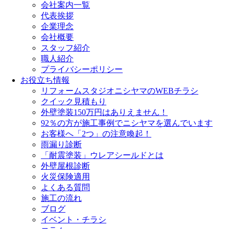
会社案内一覧
代表挨拶
企業理念
会社概要
スタッフ紹介
職人紹介
プライバシーポリシー
お役立ち情報
リフォームスタジオニシヤマのWEBチラシ
クイック見積もり
外壁塗装150万円はありえません！
92％の方が施工事例でニシヤマを選んでいます
お客様へ「2つ」の注意喚起！
雨漏り診断
「耐震塗装」ウレアシールドとは
外壁屋根診断
火災保険適用
よくある質問
施工の流れ
ブログ
イベント・チラシ