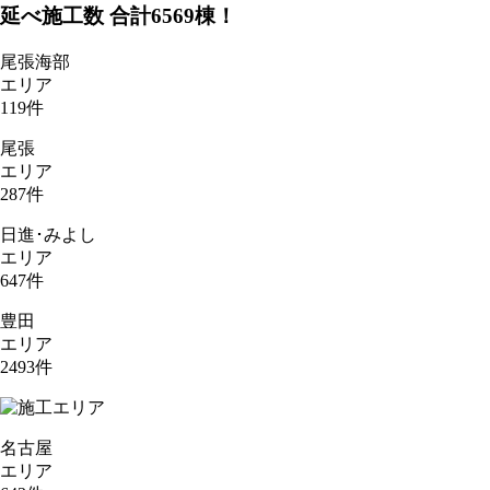
延べ施工数 合計
6569
棟！
尾張海部
エリア
119
件
尾張
エリア
287
件
日進･みよし
エリア
647
件
豊田
エリア
2493
件
名古屋
エリア