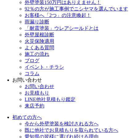
外壁塗装150万円はありえません！
92％の方が施工事例でニシヤマを選んでいます
お客様へ「2つ」の注意喚起！
雨漏り診断
「耐震塗装」ウレアシールドとは
外壁屋根診断
火災保険適用
よくある質問
施工の流れ
ブログ
イベント・チラシ
コラム
お問い合わせ
お問い合わせ
お見積もり
LINE他社見積もり鑑定
来店予約
初めての方へ
今から外壁塗装を検討される方へ
既に他社でお見積もりを取られている方へ
愛知県の皆様に選ばれ続ける理由